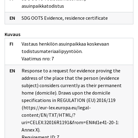
asuinpaikkatodistus
SDG OOTS Evidence, residence certificate
evibirth-cert-ap:person
Kuvaus
Asuinpaikkatodistus (eviresid-cert-ap:residenceCertificate)
Asuinpaikkatodistuksen tunnus [*] (rdfs:Literal)
Vastaus henkilön asuinpaikkaa koskevaan
Etunimi [*] (xsd:string)
Sukunimi [*] (xsd:string)
todistusmateriaalipyyntöön.
Sukupuoli [1..1]
Syntymäaika [1..1]
Vaatimus nro: 7
Syntymäpaikka [0..1] (xsd:string)
Syntymävaltio [1..1] (xsd:string)
Response to a request for evidence proving the
Osoite (eviresid-cert-ap:address)
address of the place that the person (evidence
Maa [*] (xsd:string)
Osoitenimi [*] (xsd:string)
subject) considers currently as their permanent
Osoitenumero [*] (xsd:string)
Postinumero [*] (xsd:string)
home (domicile). Draws upon the domicile
Postitoimipaikka [*] (xsd:string)
specifications in REGULATION (EU) 2016/119
(https://eur-lex.europa.eu/legal-
content/EN/TXT/HTML/?
uri=CELEX:32016R1191&from=EN#d1e41-20-1:
Annex X).
Requirement ID: 7