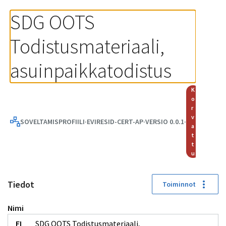
SDG OOTS Todistusmateriaali, asuinpaikkatodistus | Yhtee
SDG OOTS 
Todistusmateriaali, 
asuinpaikkatodistus
k
o
r
v
SOVELTAMISPROFIILI
·
EVIRESID-CERT-AP
·
VERSIO 0.0.1
·
a
t
t
u
Tiedot
Toiminnot
Nimi
SDG OOTS Todistusmateriaali,