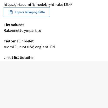
https://iri.suomi.fi/model/ryhti-akr/1.0.4/
Kopioi leikepöydälle
Tietoalueet
Rakennettu ympäristö
Tietomallin kielet
suomi FI, ruotsi SV, englanti EN
Linkit lisätietoihin
Ei lisätty
Luotu
11.3.2024, 5.16
Edelliset versiot