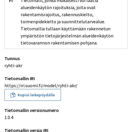
Tietomalli, jonka mukaisesti voi laatia
Alueidenkäytön rajoituksen asian vaihe (ryhti-akr:AlueidenkaytonRajoituksenAsianVaihe)
Alueidenkäytön rajoituksen asian vaiheen avain [1..1] (xsd:string)
Elinkaaren tila [1..1] (rdfs:Literal) (+ Koodisto)
Alueidenkäytön rajoituksen asian päätös (ryhti-akr:AlueidenkaytonRajoituksenAsianPaatos)
alueidenkäytön rajoituksia, joita ovat
Asia [1..1]
Liittyvä käsittelytapahtuma [1..1]
Alueidenkäytön rajoituksen asian päätöksen avain [1..1] (xsd:string)
Päätös [1..1]
Nimi [1..1] (rdfs:Literal) (+ Koodisto)
Päättäjän laji [1..1] (rdfs:Literal) (+ Koodisto)
Päätöksen antopäivämäärä [1..1] (xsd:date)
rakentamisrajoitus, rakennuskielto,
Päätöksen lainvoimaisuuspäivämäärä [0..1] (xsd:date)
Päätöspykälä [0..1] (xsd:string)
Päätöspäivämäärä [1..1] (xsd:date)
Päätösteksti [0..1] (xsd:string)
Päätöstunnus [0..1] (xsd:anyURI)
toimenpidekielto ja suunnittelutarvealue.
Alueidenkäytön rajoitus [1..1]
Ohjaava säädös [0..1]
Päätöksentekijä [1..1]
Päätösasiakirja [1..1]
Vaihe [1..1]
Tietomallia tullaan käyttämään rakennetun
ympäristön tietojärjestelmän alueidenkäytön
Alueidenkäytön rajoituksen kohde (ryhti-akr:AlueidenkaytonRajoituksenKohde)
Alueidenkäytön rajoituksen kohteen avain [1..1] (xsd:string)
Elinkaaren tila [1..1] (rdfs:Literal) (+ Koodisto)
Alueidenkäytön rajoitus (ryhti-akr:AlueidenkaytonRajoitus)
tietovarannon rakentamisen pohjana.
Liittyvät kiinteistöt [*] (xsd:string)
Alueidenkäytön rajoituksen avain [1..1] (xsd:string)
Voimassaolon alkamispäivämäärä [1..1] (xsd:dateTime)
Elinkaaren tila [1..1] (rdfs:Literal) (+ Koodisto)
Voimassaolon loppumispäivämäärä [1..1] (xsd:dateTime)
Hyväksymispäivämäärä [1..1] (xsd:date)
Alueidenkäytön rajoitus [1..1]
Voimassaolon alkamispäivämäärä [1..1] (xsd:date)
Geometria [0..1]
Voimassaolon loppumispäivämäärä [1..1] (xsd:date)
Liittyvät kaavat [*]
Alueidenkäytön rajoituksen kohde [1..*]
Liittyvä kaava (ryhti-akr:Kaava)
Päätös [1..1]
Pysyvä kaavatunnus [0..1] (xsd:anyURI)
Tuottajan kaavatunnus [0..1] (xsd:string)
Tunnus
ryhti-akr
Sijainti (ryhti-akr:Sijainti)
ETRS89 koordinaattijärjestelmä [*] (rdfs:Literal) (+ Koodisto)
Geometriatyyppi [1..1] (xsd:string)
Koordinaattipisteet [*] (xsd:string)
Korkeuskoordinaattijärjestelmä [1..1] (rdfs:Literal) (+ Koodisto)
Tietomallin IRI
https://iri.suomi.fi/model/ryhti-akr/
Kopioi leikepöydälle
Tietomallin versionumero
1.0.4
Tietomallin versio IRI