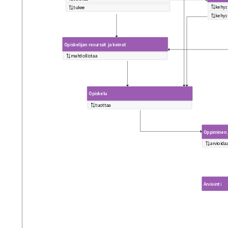
kehys
tukee
kehys
Opiskelijan resurssit ja keinot
mahdollistaa
Opiskelu
tuottaa
Oppiminen 
arvioida
Arviointi