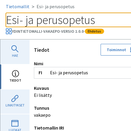
Tietomallit
Esi- ja perusopetus
Esi- ja perusopetus
YDINTIETOMALLI
·
VAKAEPO
·
VERSIO 1.0.0
·
ehdotus
Tiedot
Toiminnot
HAE
Nimi
Esi- ja perusopetus
TIEDOT
Kuvaus
Ei lisätty
LINKITYKSET
Tunnus
vakaepo
Tietomallin IRI
LUOKAT