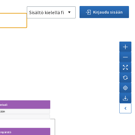
Sisältö kielellä
fi
Kirjaudu sisään
riaali
tään
ympäristö