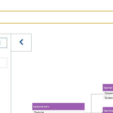
Oppimate
käyte
tukee
Opiskeluhuolto
Oppimis
edistää