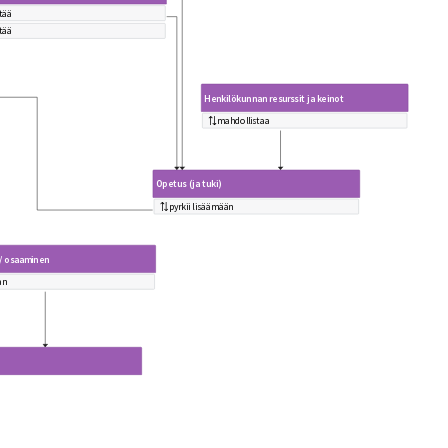
tää
tää
Henkilökunnan resurssit ja keinot
mahdollistaa
Opetus (ja tuki)
pyrkii lisäämään
/ osaaminen
an