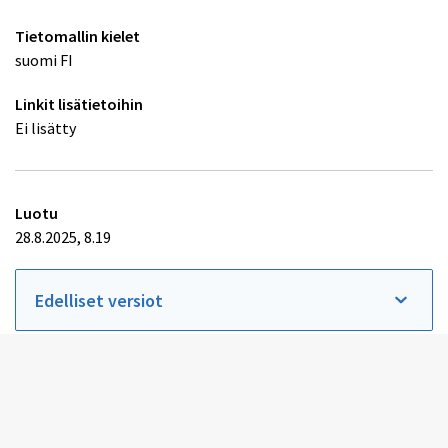
Tietomallin kielet
suomi FI
Linkit lisätietoihin
Ei lisätty
Luotu
28.8.2025, 8.19
Edelliset versiot
Sisällöntuottajat
CSC - Tieteen tietotekniikan keskus