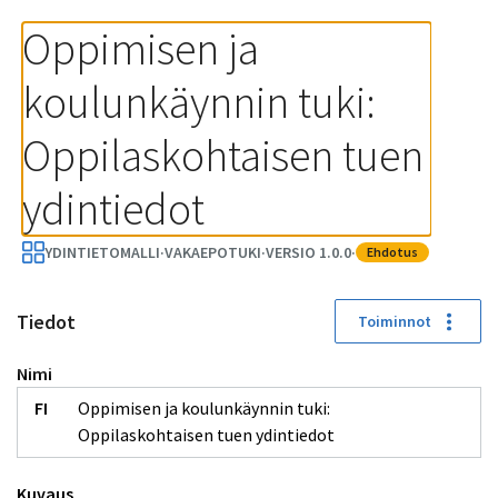
Oppimisen ja koulunkäynnin tuki: Oppilaskohtaisen tuen ydi
Oppimisen ja 
koulunkäynnin tuki: 
Oppilaskohtaisen tuen 
ydintiedot
YDINTIETOMALLI
·
VAKAEPOTUKI
·
VERSIO 1.0.0
·
ehdotus
Tiedot
Toiminnot
Nimi
Oppimisen ja koulunkäynnin tuki:
Oppilaskohtaisen tuen ydintiedot
Opintosuoritukset
arvio (rdfs:Literal)
kuvaus (rdfs:Literal)
oppiaine (xsd:string)
kohdistuu
Kuvaus