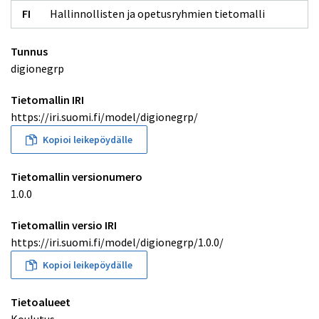
Opetuksen toteutuksen tunnus [0..1] (xsd:st
Hallinnollisten ja opetusryhmien tietomalli
Ryhmä [1..1]
Ryhmä (digionegrp:Group)
Kuvaus [0..1] (xsd:string)
Lukuvuoden alku [0..1] (xsd:integer)
Tunnus
Lukuvuoden päättyminen [0..1] (xsd:integer)
Luokkatyyppi [0..1] (xsd:string)
Nimi [1..1] (xsd:string)
digionegrp
Opetuksen toteutuksen tunnus [0..1] (xsd:string)
Oppitunti (digionegrp:Lesson)
Oppiaine [0..1] (xsd:string)
Alkamishetki [0..1] (xsd:dateTi
Oppilaitoksen tunniste [1..1] (xsd:string)
Id [1..1] (xsd:string)
Rakennuksen tunnus [0..1] (xsd:string)
Oppitunnin kuvaus [0..1] (xsd:str
Ryhmän aloituspäivämäärä [0..1] (xsd:date)
Päättymishetki [0..1] (xsd:date
Ryhmän id [1..1] (xsd:string)
Tietomallin IRI
Opetuksen toteutus [1..1]
Ryhmän päättymispäivämäärä [0..1] (xsd:date)
Ryhmän tunniste [0..1] (xsd:string)
Ryhmätyyppi [1..1] (xsd:string) (+ Koodisto)
https://iri.suomi.fi/model/digionegrp/
Ryhmänohjaus (digionegrp:GroupResponsibility)
Toimipisteen tunniste [1..1] (xsd:string)
Alkamispäivämäärä [1..1] (xsd:date)
Vuosiluokka [*] (xsd:integer)
Henkilökunnan tunnus [1..1] (xsd:string)
Edellinen ryhmä [0..1]
Päättymispäivämäärä [1..1] (xsd:date)
Pääryhmä [0..1]
Kopioi leikepöydälle
Rooli [1..1] (xsd:string)
Ryhmä [1..1]
Tietomallin versionumero
1.0.0
Tietomallin versio IRI
https://iri.suomi.fi/model/digionegrp/1.0.0/
Kopioi leikepöydälle
Tietoalueet