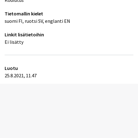
Koulutus
Tietomallin kielet
suomi FI, ruotsi SV, englanti EN
Linkit lisätietoihin
Ei lisätty
Luotu
25.8.2021, 11.47
Edelliset versiot
Sisällöntuottajat
Vantaan kaupunki