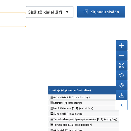
Sisältö kielellä
fi
Kirjaudu sisään
Huoltaja (digioneper:Custodian)
Asiointikieli [0..1] (xsd:string)
Etunimi [*] (xsd:string)
Henkilötunnus [1..1] (xsd:string)
Sukunimi [*] (xsd:string)
Turvakiellon päättymispäivämäärä [1..1] (xsd:gDay)
Turvakielto [1..1] (xsd:boolean)
Äidinkieli [*] (xsd:string)