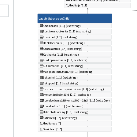
Huoltaja [1..1]
Lapsi (digioneper:Child)
Asiointikieli [0..1] (xsd:string)
Edellinen kotikunta [0..1] (xsd:string)
Etunimet [1..*] (xsd:string)
Henkilötunnus [1..1] (xsd:string)
Kansalaisuus [1..*] (xsd:string)
Kotikunta [1..1] (xsd:string)
Kuolinpäivämäärä [0..1] (xsd:date)
Kutsumanimi [0..1] (xsd:string)
Maa josta muuttanut [0..1] (xsd:string)
Sukunimi [1..1] (xsd:string)
Sukupuoli [1..1] (xsd:string)
Suomeen muuttopäivämäärä [0..1] (xsd:string)
Syntymäpäivämäärä [0..1] (xsd:date)
Turvakiellon päättymispäivämäärä [1..1] (xsd:gDay)
Turvakielto [1..1] (xsd:boolean)
Uskontokuntalaji [1..1] (xsd:string)
Äidinkieli [1..*] (xsd:string)
Huoltajuus [*]
Osoitteet [1..*]