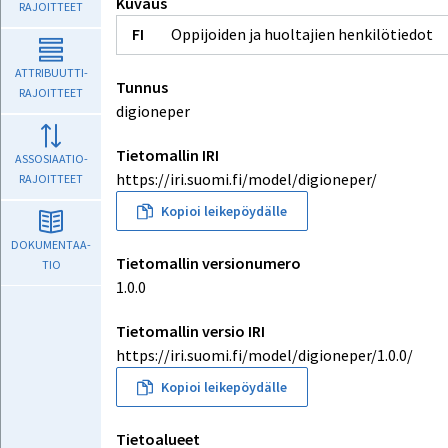
Kuvaus
RAJOITTEET
Oppijoiden ja huoltajien henkilötiedot
ATTRIBUUTTI-

Tunnus
RAJOITTEET
digioneper
Tietomallin IRI
ASSOSIAATIO-

https://iri.suomi.fi/model/digioneper/
RAJOITTEET
Kopioi leikepöydälle
DOKUMENTAA-

Tietomallin versionumero
TIO
1.0.0
Tietomallin versio IRI
https://iri.suomi.fi/model/digioneper/1.0.0/
Kopioi leikepöydälle
Tietoalueet