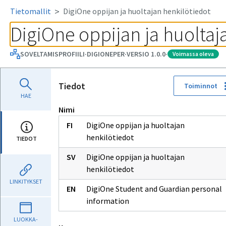
Tietomallit
DigiOne oppijan ja huoltajan henkilötiedot
DigiOne oppijan ja huoltaj
SOVELTAMISPROFIILI
·
DIGIONEPER
·
VERSIO 1.0.0
·
voimassa oleva
Tiedot
Toiminnot
HAE
Nimi
DigiOne oppijan ja huoltajan
henkilötiedot
TIEDOT
DigiOne oppijan ja huoltajan
henkilötiedot
LINKITYKSET
DigiOne Student and Guardian personal
information
LUOKKA-
