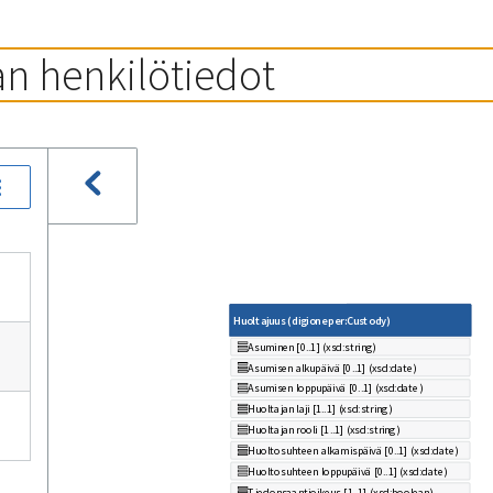
an henkilötiedot
Huoltajuus (digioneper:Custody)
Asuminen [0..1] (xsd:string)
Asumisen alkupäivä [0..1] (xsd:date)
Asumisen loppupäivä [0..1] (xsd:date)
Huoltajan laji [1..1] (xsd:string)
Huoltajan rooli [1..1] (xsd:string)
Huoltosuhteen alkamispäivä [0..1] (xsd:date)
Huoltosuhteen loppupäivä [0..1] (xsd:date)
Tiedonsaantioikeus [1..1] (xsd:boolean)