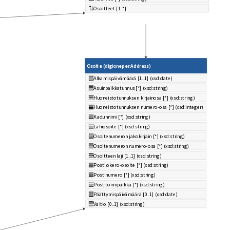
Osoitteet [1..*]
Osoite (digioneper:Address)
Alkamispäivämäärä [1..1] (xsd:date)
Asuinpaikkatunnus [*] (xsd:string)
Huoneistotunnuksen kirjainosa [*] (xsd:string)
Huoneistotunnuksen numero-osa [*] (xsd:integer)
Kadunnimi [*] (xsd:string)
Lähiosoite [*] (xsd:string)
Osoitenumeron jakokirjain [*] (xsd:string)
Osoitenumeron numero-osa [*] (xsd:string)
Osoitteen laji [1..1] (xsd:string)
Postilokero-osoite [*] (xsd:string)
Postinumero [*] (xsd:string)
Postitoimipaikka [*] (xsd:string)
Päättymispäivämäärä [0..1] (xsd:date)
Valtio [0..1] (xsd:string)