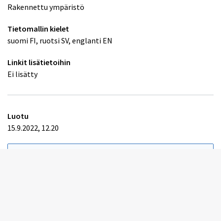
Rakennettu ympäristö
Tietomallin kielet
suomi FI, ruotsi SV, englanti EN
Linkit lisätietoihin
Ei lisätty
Luotu
15.9.2022, 12.20
Edelliset versiot
Sisällöntuottajat